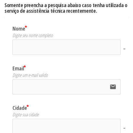
Somente preencha a pesquisa abaixo caso tenha utilizada o
serviço de assistência técnica recentemente.
Nome
Digite seu nome completo
no-
Email
Digite um e-mail valido
email
Cidade
Digite sua cidade
no-