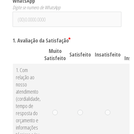
WhatsApp
Digite se numero de WhatsApp
1. Avaliação da Satisfação
Muito
M
Satisfeito
Insatisfeito
Satisfeito
Insa
1. Com
relação ao
nosso
atendimento
(cordialidade,
tempo de
resposta do
orçamento e
informações