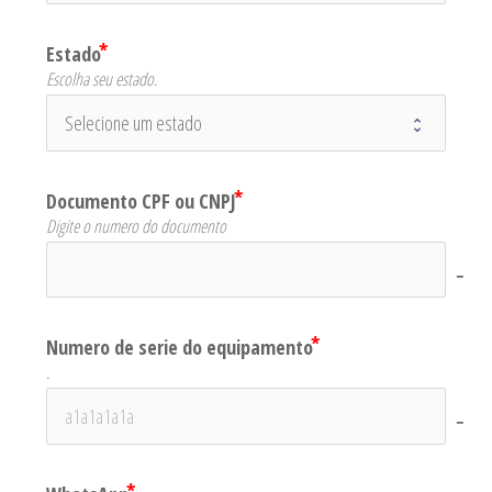
Estado
Escolha seu estado.
Documento CPF ou CNPJ
Digite o numero do documento
no-
Numero de serie do equipamento
.
no-