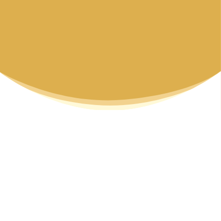
INDICAÇÕE
S: