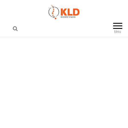
KLD Biosistemas
Menu
ASCUA
Alta potência em Luz Intensa Pulsada
O Ascua possui ponteira refrigerada à
água tornando a aplicação mais
confortável, 8 filtros ópticos
intercambiáveis permitindo uma ampla
variedade de tratamentos. A incrível
potência de 300 J e um aplicador com