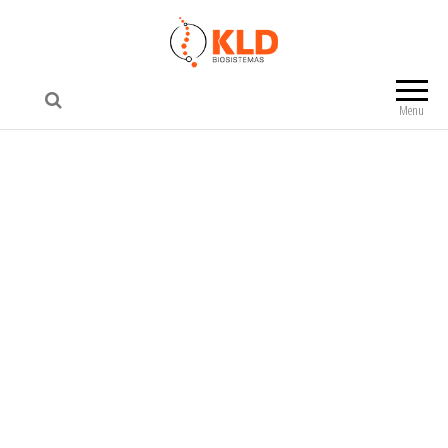
KLD Biosistemas
Menu
HYGIADERMO
VACUO
Vacuoterapia
Equipamento de vácuo mais moderno
do mercado possuindo controle
funcional de pressão.