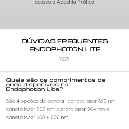
acesso a Apostila Prática
DÚVIDAS FREQUENTES
ENDOPHOTON LITE
1225
Quais são os comprimentos de
onda disponíveis no
Endophoton Lite?
São 4 opções de caneta : caneta laser 660 nm,
caneta laser 808 nm, caneta laser 904 nm e
caneta laser 660 + 808 nm.