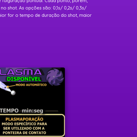
e fulguração pontual. Cada ponto, porém,
no shot. As opções são: 0,1s/ 0,2s/ 0,3s/
aior for o tempo de duração do shot, maior