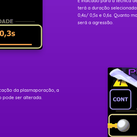
É indicado para a técnica d
terá a duração selecionada 
0,4s/ 0,5s e 0,6s. Quanto m
será a agressão.
licação da plasmaporação, a
o pode ser alterada.